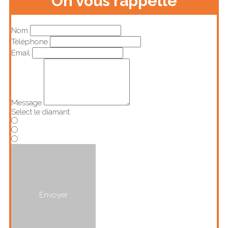
On vous rappelle
Nom
Téléphone
Email
Message
Select le diamant
Envoyer