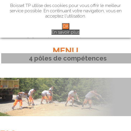
Boisset TP utilise des cookies pour vous offrir le meilleur
service possible. En continuant votre navigation, vous en
acceptez l'utilisation.
OK
Marchés publics – Marchés privés – Particuliers
En savoir plus
L’engagement pour le développement durable
MENU
4 pôles de compétences