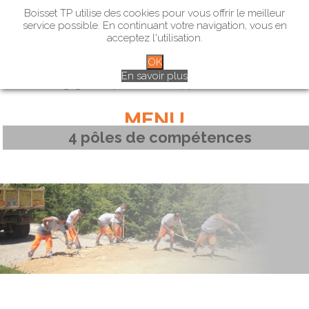
Boisset TP utilise des cookies pour vous offrir le meilleur
service possible. En continuant votre navigation, vous en
acceptez l'utilisation.
OK
Marchés publics – Marchés privés – Particuliers
En savoir plus
L’engagement pour le développement durable
MENU
4 pôles de compétences